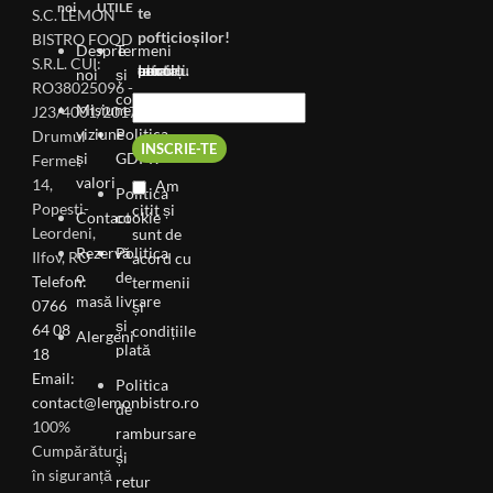
noi
UTILE
te
S.C. LEMON
pofticioșilor!
BISTRO FOOD
Despre
Termeni
S.R.L. CUI:
Introdu email-ul tau pentru a primi noutați.
noi
și
RO38025096 -
condiții
Misiune,
J23/4001/2017
viziune
Politica
Drumul
și
GDPR
Fermei
valori
14,
Am
Politica
Popesti-
citit și
Contact
cookie
Leordeni,
sunt de
Rezervă
Politica
Ilfov, RO
acord cu
o
de
Telefon:
termenii
masă
livrare
0766
și
și
64 08
condițiile
Alergeni
plată
18
Email:
Politica
contact@lemonbistro.ro
de
100%
rambursare
Cumpărături
și
în siguranță
retur