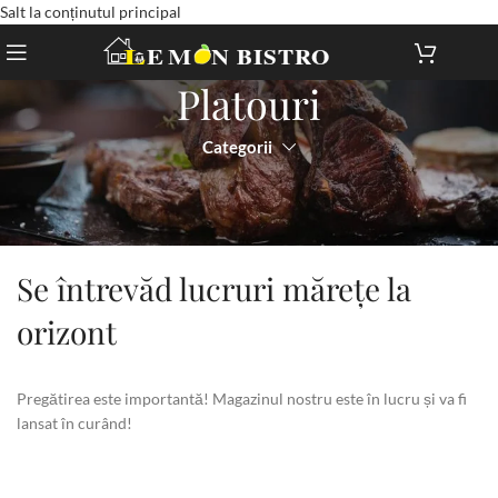
Salt la conținutul principal
Platouri
Categorii
Se întrevăd lucruri mărețe la
orizont
Pregătirea este importantă! Magazinul nostru este în lucru și va fi
lansat în curând!