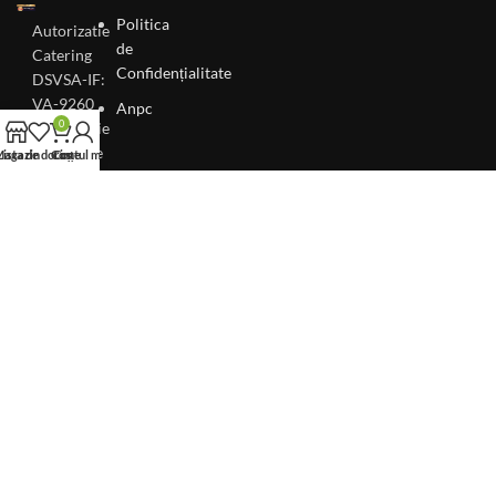
Politica
Autorizatie
de
Catering
Confidențialitate
DSVSA-IF:
VA-9260
Anpc
0
Autorizatie
Unitate de
agazin
Lista de dorințe
Coș
Contul meu
Alimentatie
Publica
DSVSA-IF:
VA-7070
Autorizatie
Auto
DSVSA-IF:
11415
Certificarea
conformitatii
cu normele
de igiena
DSP-IF: 1113
Autorizatie