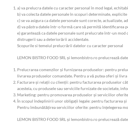
a) va prelucra datele cu caracter personal în mod legal, echitabi
b) va colecta datele personale în scopuri determinate, explicit
c) se va asigura ca datele personale sunt corecte, actualizate, a
d) va păstra datele într-o formă care să permită identificarea 
e) garantează ca datele personale sunt prelucrate într-un mod ca
distrugerii sau a deteriorării accidentale.
Scopurile si temeiul prelucrării datelor cu caracter personal
LEMON BISTRO FOOD SRL și lemonbistro.ro prelucrează date c
Prelucrarea comenzilor și furnizarea produselor: pentru prelucr
livrarea produselor comandate. Pentru a vă putea oferi și livra
Facturare și relații cu clienții: pentru facturarea produselor câ
acesteia, cu produsele sau serviciile furnizate de societate, inf
Marketing: pentru promovarea produselor și serviciilor oferite,
În scopul îndeplinirii unor obligații legale: pentru facturarea ș
Pentru îmbunătățirea serviciilor oferite: pentru înțelegerea mod
LEMON BISTRO FOOD SRL și lemonbistro.ro prelucrează date c