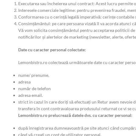
Executarea sau încheierea unui contract: Acest lucru permite on
Interesele comerciale legitime: pentru prevenirea fraudei, mențin
Conformarea cu o cerință legală imperativă: cerințe contabile și
Consimțământul: pe care persoana vizată îl va acorda atunci 
Vă vom solicita consimțământul pentru acceptarea politicii de c
notificărilor și alertelor de marketing (newsletter, alerte, oferte
Date cu caracter personal colectate:
Lemonbistro.ro colectează următoarele date cu caracter perso
nume/ prenume,
adresa
număr de telefon
adresa email.
strict in cazul în care doriți să efectuați un Retur avem nevoie
transfera în cont contravaloarea produsului returnat ce vi se c
Lemonbistro.ro prelucrează datele dvs. cu caracter personal:
după înregistrarea dumneavoastră pe site atunci când cumpărați
când vă creați un cont de utilizator personal,