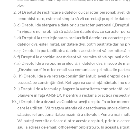
dvs.;
b) Dreptul de rectificare a datelor cu caracter personal: aveți d
lemonbistro.ro, este mai simplu să vă corectați propriile date 
c) Dreptul de ștergere a datelor cu caracter personal („Dreptul d
în vigoare nu ne obligă să păstrăm datele dvs. cu caracter pers
d) Dreptul la restricționarea prelucrării datelor cu caracter pe
datelor dvs. este limitat, iar datele dvs. pot fi păstrate dar nu pr
e) Dreptul la portabilitatea datelor: acest drept vă permite să m
f) Dreptul la opoziție: acest drept vă permite să vă opuneți ori
g) Dreptul de a va opune prelucrării datelor dvs. în scop de mar
„Dezabonare” în orice email sau comunicare primita din partea
h) Dreptul de a va retrage consimțământul: aveți dreptul de a 
bazează pe consimțământ. Retragerea consimțământului nu ope
i) Dreptul de a formula plângere la autoritatea competentă: ori 
plângere în fața ANSPDCP pentru a reclama practica respectiv
j) Dreptul de a dezactiva Cookies: aveți dreptul în orice momen
care le utilizați. Vă tragem atenția că dezactivarea unora dintre
să asigure funcționalitatea maximă a site-ului. Pentru mai multe 
Vă puteți exercita oricare dintre aceste drepturi, printr-o ce
sau la adresa de email: office@lemonbistro.ro. În această situați