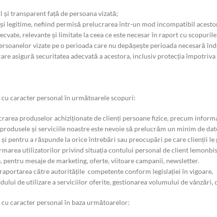
l și transparent față de persoana vizată;
e și legitime, nefiind permisă prelucrarea într-un mod incompatibil acesto
decvate, relevante și limitate la ceea ce este necesar în raport cu scopurile
persoanelor vizate pe o perioada care nu depășește perioada necesară înde
re asigură securitatea adecvată a acestora, inclusiv protecția împotriva p
u caracter personal în următoarele scopuri:
area produselor achiziționate de clienți persoane fizice, precum informa
 produsele și serviciile noastre este nevoie să prelucrăm un minim de dat
t și pentru a răspunde la orice întrebări sau preocupări pe care clienții le 
ormarea utilizatorilor privind situația contului personal de client lemonbi
 pentru mesaje de marketing, oferte, viitoare campanii, newsletter.
i raportarea către autoritățile competente conform legislației în vigoare,
ului de utilizare a serviciilor oferite, gestionarea volumului de vânzări, 
u caracter personal în baza următoarelor: