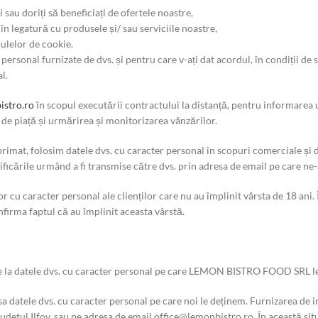
sau doriți să beneficiați de ofertele noastre,
 în legatură cu produsele și/ sau serviciile noastre,
dulelor de cookie.
rsonal furnizate de dvs. și pentru care v-ați dat acordul, în condiții de 
l.
stro.ro
în scopul executării contractului la distanță, pentru informarea ut
 de piață și urmărirea și monitorizarea vânzărilor.
primat, folosim datele dvs. cu caracter personal în scopuri comerciale și
ficările urmând a fi transmise către dvs. prin adresa de email pe care ne-a
cu caracter personal ale clienților care nu au împlinit vârsta de 18 ani. Î
nfirma faptul că au împlinit aceasta vârstă.
re la datele dvs. cu caracter personal pe care LEMON BISTRO FOOD SRL le
sa datele dvs. cu caracter personal pe care noi le deținem. Furnizarea de in
detul Ilfov, sau pe adresa de email office@lemonbistro.ro. În această situa