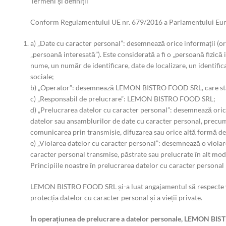
Termeni și definiții
Conform Regulamentului UE nr. 679/2016 a Parlamentului Euro
a) „Date cu caracter personal”: desemnează orice informații (oric
„persoană interesată”). Este considerată a fi o „persoană fizică i
nume, un număr de identificare, date de localizare, un identificat
sociale;
b) „Operator”: desemnează LEMON BISTRO FOOD SRL, care stabil
c) „Responsabil de prelucrare”: LEMON BISTRO FOOD SRL;
d) „Prelucrarea datelor cu caracter personal”: desemnează oric
datelor sau ansamblurilor de date cu caracter personal, precum 
comunicarea prin transmisie, difuzarea sau orice altă formă de 
e) „Violarea datelor cu caracter personal”: desemnează o violare
caracter personal transmise, păstrate sau prelucrate în alt mod,
Principiile noastre în prelucrarea datelor cu caracter personal
LEMON BISTRO FOOD SRL și-a luat angajamentul să respecte viața
protecția datelor cu caracter personal și a vieții private.
În operațiunea de prelucrare a datelor personale, LEMON BIS