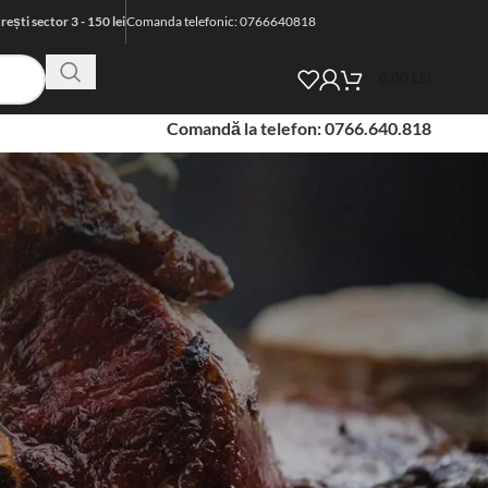
ști sector 3 - 150 lei
Comanda telefonic: 0766640818
0,00
LEI
Comandă la telefon: 0766.640.818
em, ca și până acum, grijă de datele tale cu caracter personal
9/2016 privind prelucrarea datelor cu caracter personal și
R.L. și site-ul www.lemonbistro.ro se conformează regulilor
e de prelucrare a datelor cu caracter personal și informarea