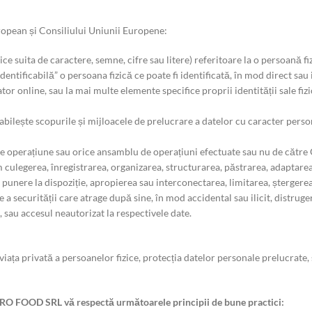
pean și Consiliului Uniunii Europene:
e suita de caractere, semne, cifre sau litere) referitoare la o persoană fi
dentificabilă” o persoana fizică ce poate fi identificată, în mod direct sau 
or online, sau la mai multe elemente specifice proprii identității sale fizi
ește scopurile și mijloacele de prelucrare a datelor cu caracter perso
e operațiune sau orice ansamblu de operațiuni efectuate sau nu de către
culegerea, înregistrarea, organizarea, structurarea, păstrarea, adaptarea 
punere la dispoziție, apropierea sau interconectarea, limitarea, ștergere
 a securității care atrage după sine, în mod accidental sau ilicit, distrug
 sau accesul neautorizat la respectivele date.
 privată a persoanelor fizice, protecția datelor personale prelucrate, s
TRO FOOD SRL vă respectă următoarele principii de bune practici: