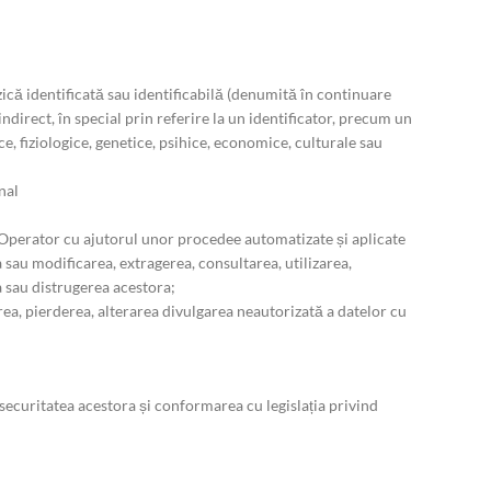
zică identificată sau identificabilă (denumită în continuare
indirect, în special prin referire la un identificator, precum un
ce, fiziologice, genetice, psihice, economice, culturale sau
nal
 Operator cu ajutorul unor procedee automatizate și aplicate
sau modificarea, extragerea, consultarea, utilizarea,
a sau distrugerea acestora;
erea, pierderea, alterarea divulgarea neautorizată a datelor cu
ecuritatea acestora și conformarea cu legislația privind