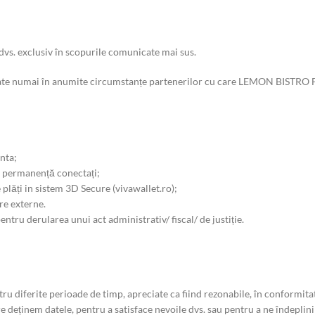
s. exclusiv în scopurile comunicate mai sus.
vulgate numai în anumite circumstanțe partenerilor cu care LEMON BISTR
nta;
în permanență conectați;
 plăți in sistem 3D Secure (vivawallet.ro);
re externe.
entru derularea unui act administrativ/ fiscal/ de justiție.
iferite perioade de timp, apreciate ca fiind rezonabile, în conformitate
deținem datele, pentru a satisface nevoile dvs. sau pentru a ne îndeplini 