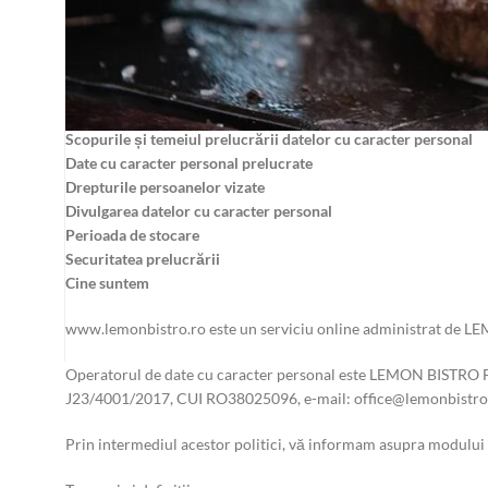
Acesta este motivul pentru care am decis să te informăm, prin po
Cine suntem
Termeni și definiții
Principiile noastre în prelucrarea datelor cu caracter personal
Scopurile și temeiul prelucrării datelor cu caracter personal
Date cu caracter personal prelucrate
Drepturile persoanelor vizate
Divulgarea datelor cu caracter personal
Perioada de stocare
Securitatea prelucrării
Cine suntem
www.lemonbistro.ro este un serviciu online administrat de
Operatorul de date cu caracter personal este LEMON BISTRO FOO
J23/4001/2017, CUI RO38025096, e-mail: office@lemonbistro.
Prin intermediul acestor politici, vă informam asupra modului î