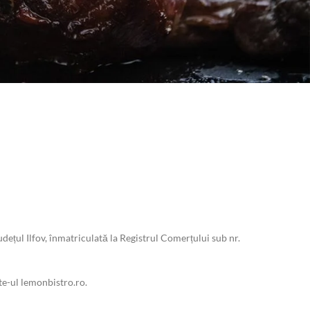
țul Ilfov, înmatriculată la Registrul Comerțului sub nr.
te-ul lemonbistro.ro.