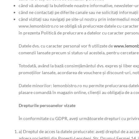
când vă abonați la buletinele noastre informative, newsleter-uri 
când ne contactați pe diferite canale sau ne solicitați informații
când vizitați sau navigați pe site-ul nostru prin intermediul mo
www.lemonbistro.ro se obligă să prelucreze datele cu caracter pe
în prezenta Politică de prelucrare a datelor cu caracter persona
Datele dvs. cu caracter personal vor fi utilizate de
www.lemonbi
comenzii lansate precum si status-ul acesteia, pentru cercetare
Totodată, având la bază consimțământul dvs. expres și liber ex
promoțiilor lansate, acordarea de vouchere și discount-uri, noti
Datele minorilor: lemonbistro.ro nu permite prelucrarea datelor 
plasare comandă în magazin online, clienții au obligația de a co
Drepturile persoanelor vizate
În conformitate cu GDPR, aveți următoarele drepturi cu privi
a) Dreptul de acces la datele prelucrate: aveți dreptul de a acce
adresa societății din Popesti-Leordeni, Str. Drumul Fermei 14, ju