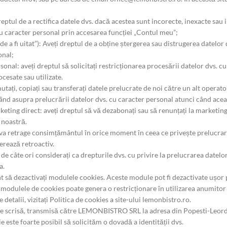
reptul de a rectifica datele dvs. dacă acestea sunt incorecte, inexacte sau
cu caracter personal prin accesarea funcției „Contul meu”;
e a fi uitat”): Aveți dreptul de a obține ștergerea sau distrugerea datelor d
onal;
rsonal: aveți dreptul să solicitați restricționarea procesării datelor dvs.
ocesate sau utilizate.
utați, copiați sau transferați datele prelucrate de noi către un alt operato
când asupra prelucrării datelor dvs. cu caracter personal atunci când acea
keting direct: aveți dreptul să vă dezabonați sau să renunțați la marketin
 noastră.
va retrage consimțământul în orice moment în ceea ce privește prelucrare
rează retroactiv.
de câte ori considerați ca drepturile dvs. cu privire la prelucrarea datelo
a.
t să dezactivați modulele cookies. Aceste module pot fi dezactivate ușor 
 modulele de cookies poate genera o restricționare în utilizarea anumitor pă
detalii, vizitați Politica de cookies a site-ului lemonbistro.ro.
rere scrisă, transmisă către LEMONBISTRO SRL la adresa din Popesti-Leorde
e este foarte posibil să solicităm o dovadă a identității dvs.