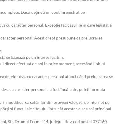
 incomplete. Dacă dețineti un cont înregistrat pe
vs cu caracter personal. Excepție fac cazurile în care legislația
 cu caracter personal. Acest drept presupune ca prelucrarea
r.
sta se bazează pe un interes legitim.
gul direct efectuat de noi în orice moment, accesând link-ul
a datelor dvs. cu caracter personal atunci când prelucrarea se
r dvs. cu caracter personal au fost încălcate, puteți formula
prin modificarea setărilor din browser-ele dvs. de internet pe
rți și funcții ale site-ului întrucât acestea au ca rol principal
ni, Str. Drumul Fermei 14, județul Ilfov, cod postal 077160,