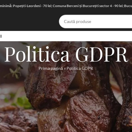
nimă: Popești-Leordeni - 70 lei; Comuna Berceni și București sector 4 - 90 lei; Bucure
I
Politica GDPR
Prima pagină
»
Politica GDPR
SONAL ȘI POLITICA DE CONFIDENȚIALITATE
nal confidențialitatea vor fi actualizate periodic pentru a te asigura că av
nostru www.lemonbistro.ro.
amentul Parlamentului European si a Consiliului Uniunii Europene nr. 67
 care intră în vigoare la data de 25.05.2018, S.C. LEMON BISTRO FOOD S.
rii vieții private a utilizatorilor săi prin adoptarea unor politici corect