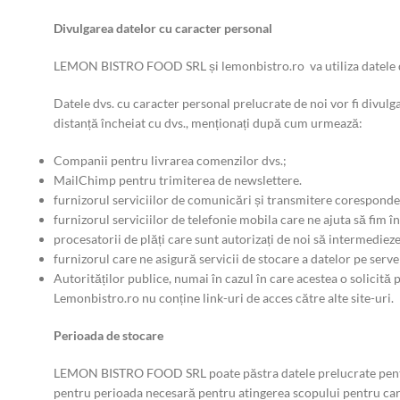
Divulgarea datelor cu caracter personal
LEMON BISTRO FOOD SRL și lemonbistro.ro va utiliza datele dv
Datele dvs. cu caracter personal prelucrate de noi vor fi di
distanță încheiat cu dvs., menționați după cum urmează:
Companii pentru livrarea comenzilor dvs.;
MailChimp pentru trimiterea de newslettere.
furnizorul serviciilor de comunicări și transmitere coresponde
furnizorul serviciilor de telefonie mobila care ne ajuta să fim 
procesatorii de plăți care sunt autorizați de noi să intermedieze
furnizorul care ne asigură servicii de stocare a datelor pe serve
Autorităților publice, numai în cazul în care acestea o solicită p
Lemonbistro.ro nu conține link-uri de acces către alte site-uri.
Perioada de stocare
LEMON BISTRO FOOD SRL poate păstra datele prelucrate pentru d
pentru perioada necesară pentru atingerea scopului pentru care 