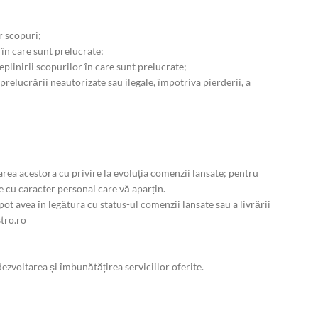
r scopuri;
 în care sunt prelucrate;
plinirii scopurilor în care sunt prelucrate;
relucrării neautorizate sau ilegale, împotriva pierderii, a
rea acestora cu privire la evoluția comenzii lansate; pentru
e cu caracter personal care vă aparțin.
pot avea în legătura cu status-ul comenzii lansate sau a livrării
stro.ro
dezvoltarea și îmbunătățirea serviciilor oferite.