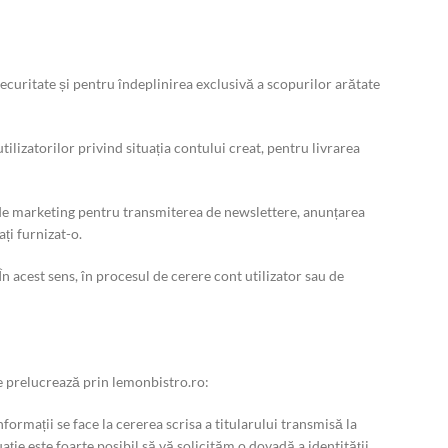
securitate și pentru îndeplinirea exclusivă a scopurilor arătate
ilizatorilor privind situația contului creat, pentru livrarea
 de marketing pentru transmiterea de newslettere, anunțarea
ți furnizat-o.
n acest sens, în procesul de cerere cont utilizator sau de
 prelucrează prin lemonbistro.ro:
formații se face la cererea scrisa a titularului transmisă la
ție este foarte posibil să vă solicităm o dovadă a identității