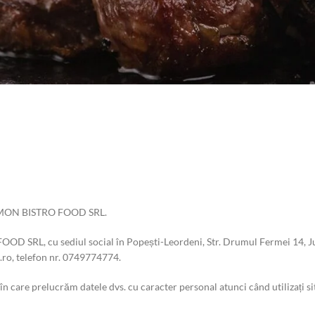
litica de față, referitor la:
 LEMON BISTRO FOOD SRL.
D SRL, cu sediul social în Popești-Leordeni, Str. Drumul Fermei 14, Jude
ro, telefon nr. 0749774774.
n care prelucrăm datele dvs. cu caracter personal atunci când utilizați si