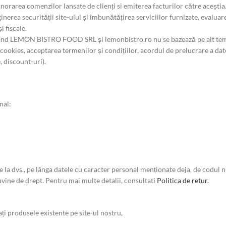
orarea comenzilor lansate de clienți si emiterea facturilor către aceștia
erea securității site-ului și îmbunătățirea serviciilor furnizate, evaluarea
 fiscale.
când LEMON BISTRO FOOD SRL și lemonbistro.ro nu se bazează pe alt teme
ookies, acceptarea termenilor și condițiilor, acordul de prelucrare a dat
, discount-uri).
nal:
 de la dvs., pe lânga datele cu caracter personal menționate deja, de codu
uvine de drept. Pentru mai multe detalii, consultati
Politica de retur
.
 produsele existente pe site-ul nostru,