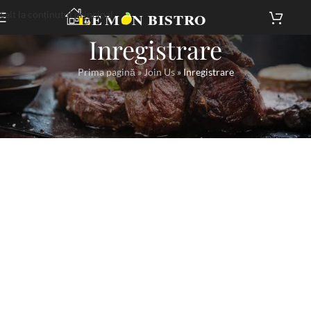
Salt la conținutul principal
Inregistrare
Prima pagină
»
Join Us
»
Inregistrare
Free membership is disabled on this site.