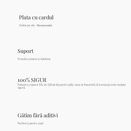
Plata cu cardul
Online pe site -
Recomandat
.
Suport
Preluăm comenzi și telefonic.
100% SIGUR
Folosim o criptare SSL de 128 de biți pentru plăți, ceea ce înseamnă că tranzacția este complet
sigură.
Gătim fără aditivi
Perfect și pentru copii.