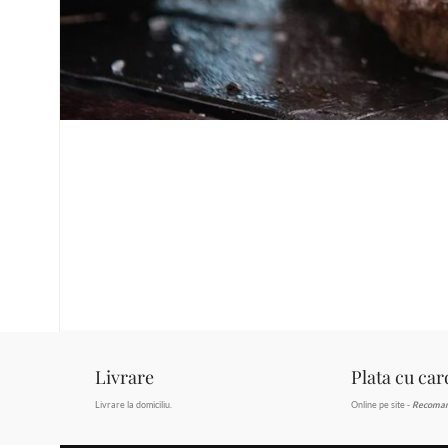
Livrare
Plata cu car
Livrare la domiciliu.
Online pe site -
Recoma