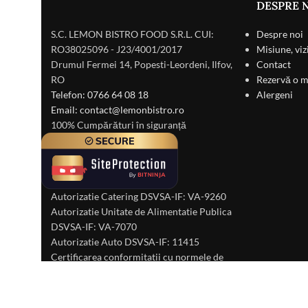
DESPRE 
S.C. LEMON BISTRO FOOD S.R.L. CUI:
Despre noi
RO38025096 - J23/4001/2017
Misiune, viz
Drumul Fermei 14, Popesti-Leordeni, Ilfov,
Contact
RO
Rezervă o 
Telefon: 0766 64 08 18
Alergeni
Email: contact@lemonbistro.ro
100% Cumpărături în siguranță
Autorizatie Catering DSVSA-IF: VA-9260
Autorizatie Unitate de Alimentatie Publica
DSVSA-IF: VA-7070
Autorizatie Auto DSVSA-IF: 11415
Certificarea conformitatii cu normele de
igiena DSP-IF: 1113
Autorizatie de Functionare Primaria
Orasului Popesti-Leordeni: 229