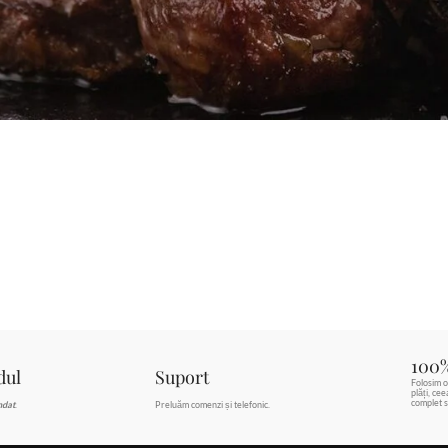
100
dul
Suport
Folosim o
plăți, ce
complet s
ndat
.
Preluăm comenzi și telefonic.