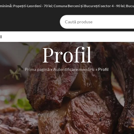
nimă: Popești-Leordeni - 70 lei; Comuna Berceni și București sector 4 - 90 lei; Bucure
I
Profil
Prima pagină
»
Autentificare membrii
»
Profil