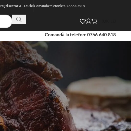
ști sector 3 - 150 lei
Comanda telefonic: 0766640818
0,00
LEI
Comandă la telefon: 0766.640.818