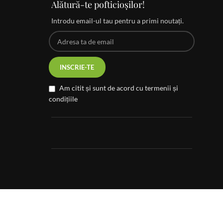
Alătură-te pofticioșilor!
Introdu email-ul tau pentru a primi noutați.
Am citit și sunt de acord cu termenii și
condițiile