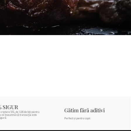
% SIGUR
Gătim fără aditivi
 criptare SSL de 128 de biți pentru
ea ce înseamnă că tranzacția este
igură.
Perfect și pentru copii.