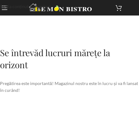
Salt la conținutul principal
Se întrevăd lucruri mărețe la
orizont
Pregătirea este importantă! Magazinul nostru este în lucru și va fi lansat
în curând!