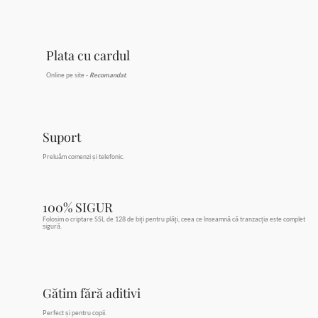
Plata cu cardul
Online pe site -
Recomandat
.
Suport
Preluăm comenzi și telefonic.
100% SIGUR
Folosim o criptare SSL de 128 de biți pentru plăți, ceea ce înseamnă că tranzacția este complet
sigură.
Gătim fără aditivi
Perfect și pentru copii.