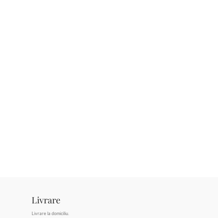
Livrare
Livrare la domiciliu.