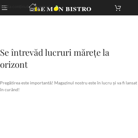
Salt la conținutul principal
Se întrevăd lucruri mărețe la
orizont
Pregătirea este importantă! Magazinul nostru este în lucru și va fi lansat
în curând!