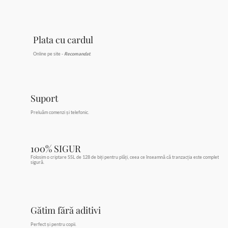
Plata cu cardul
Online pe site -
Recomandat
.
Suport
Preluăm comenzi și telefonic.
100% SIGUR
Folosim o criptare SSL de 128 de biți pentru plăți, ceea ce înseamnă că tranzacția este complet
sigură.
Gătim fără aditivi
Perfect și pentru copii.