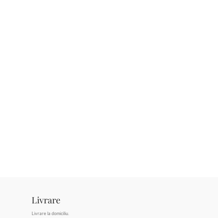
Livrare
Livrare la domiciliu.