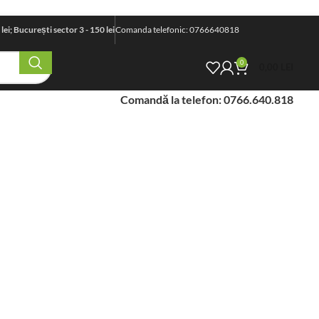
i; București sector 3 - 150 lei
Comanda telefonic: 0766640818
0
0,00
LEI
Comandă la telefon: 0766.640.818