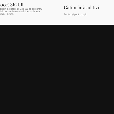
100% SIGUR
Gătim fără aditivi
olosim o criptare SSL de 128 de biți pentru
lăți, ceea ce înseamnă că tranzacția este
omplet sigură.
Perfect și pentru copii.