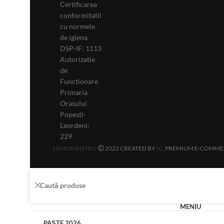
Certificarea
conformitatii
cu normele
de igiena
DSP-IF: 1113
Autorizatie
de
Functionare
Primaria
Orasului
Popesti-
Leordeni:
229
LEMON BISTRO
2022 CREATED BY
IC
. PREMIUM E-COMME
MENIU
PAȘTE 2026