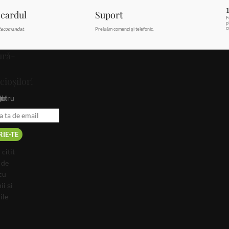
 cardul
Suport
F
p
c
ecomandat
.
Preluăm comenzi și telefonic.
ură-
cioșilor!
i noutați.
citit
 de
cu
ii și
ile