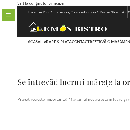
Salt la conținutul principal
Livrare in Popești-Leordeni, Comuna Berceni și București sec. 4, 3
C
ACASA
LIVRARE & PLATA
CONTACT
REZERVĂ O MASĂ
MEN
Se întrevăd lucruri mărețe la o
Pregătirea este importantă! Magazinul nostru este în lucru și va