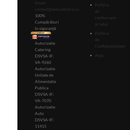
Email:
Politica
contact@lemonbistro.ro
de
100%
rambursare
Cumpărături
și retur
în siguranță
Politica
de
Autorizatie
Confidențialitate
Catering
Anpc
DSVSA-IF:
VA-9260
Autorizatie
Unitate de
Alimentatie
Publica
DSVSA-IF:
VA-7070
Autorizatie
Auto
DSVSA-IF:
11415