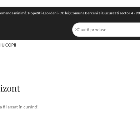
omanda minimă: Popești-Leordeni - 70 lei; Comuna Berceni și București sector 4 - 90 le
IU COPII
rizont
 fi lansat în curând!