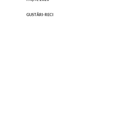
GUSTĂRI-RECI
GUSTARI-CALDE
SALATE
CIORBE
PASTE
BURGERS & MORE
GRILLED STEAK
PEȘTE