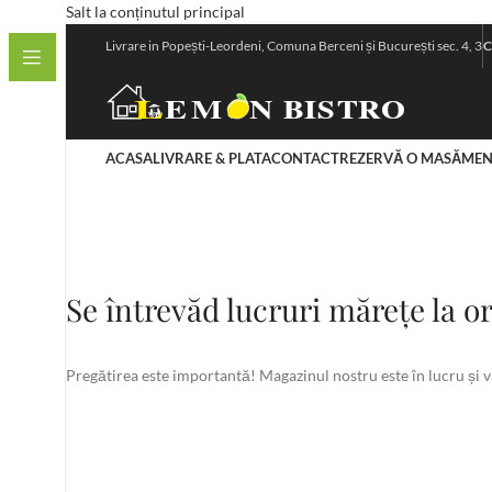
Salt la conținutul principal
Livrare in Popești-Leordeni, Comuna Berceni și București sec. 4, 3
C
ACASA
LIVRARE & PLATA
CONTACT
REZERVĂ O MASĂ
MEN
Se întrevăd lucruri mărețe la o
Pregătirea este importantă! Magazinul nostru este în lucru și va