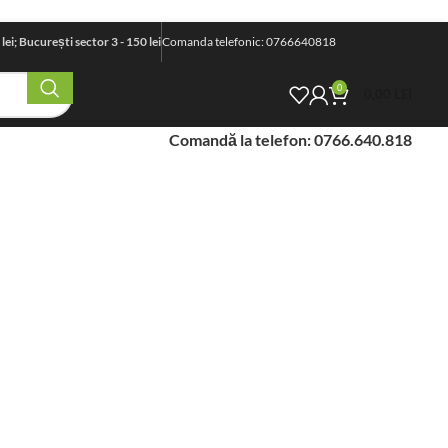
i; București sector 3 - 150 lei
Comanda telefonic: 0766640818
0
0,00
LEI
Comandă la telefon: 0766.640.818