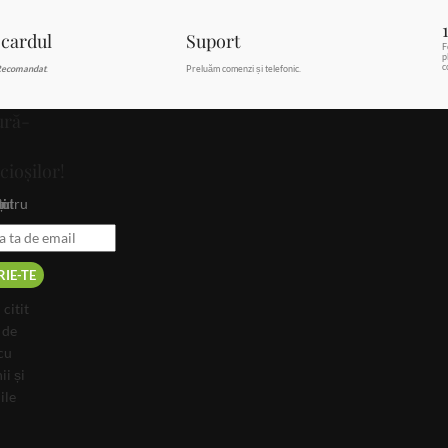
 cardul
Suport
F
p
c
ecomandat
.
Preluăm comenzi și telefonic.
ură-
cioșilor!
i noutați.
citit
 de
cu
ii și
ile