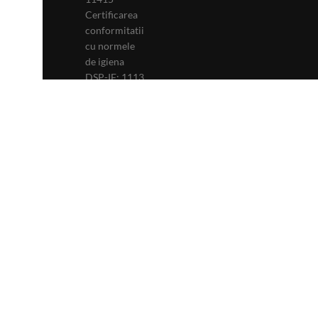
Certificarea
conformitatii
cu normele
de igiena
DSP-IF: 1113
Autorizatie
de
Functionare
Primaria
Orasului
Popesti-
Leordeni:
229
LEMON BISTRO
2022 CREATED BY
IC
. PREMIUM E-COMME
PAGINI UTILE
MENIU
COS CUMPARATURI