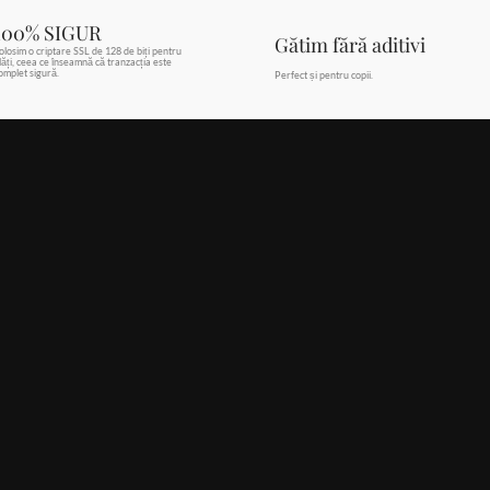
100% SIGUR
Gătim fără aditivi
olosim o criptare SSL de 128 de biți pentru
lăți, ceea ce înseamnă că tranzacția este
omplet sigură.
Perfect și pentru copii.