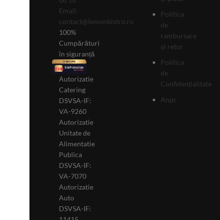
Email:
Politica
contact@lemonbistro.ro
de
100%
rambursare
Cumpărături
și retur
în siguranță
Politica
de
Autorizatie
Confidențialitate
Catering
Anpc
DSVSA-IF:
VA-9260
Autorizatie
Unitate de
Alimentatie
Publica
DSVSA-IF:
VA-7070
Autorizatie
Auto
DSVSA-IF:
11415