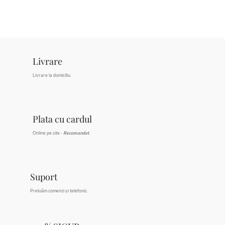
Livrare
Livrare la domiciliu.
Plata cu cardul
Online pe site -
Recomandat
.
Suport
Preluăm comenzi și telefonic.